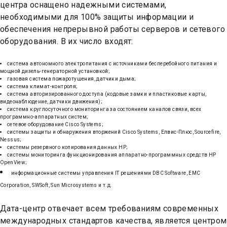
центра оснащено надежными системами,
необходимыми для 100% защиты информации и
обеспечения непрерывной работы серверов и сетевого
оборудования. В их число входят:
система автономного электропитания с источниками бесперебойного питания и
мощной дизель-генераторной установкой;
газовая система пожаротушения, датчики дыма;
система климат-контроля;
система авторизированного доступа (кодовые замки и пластиковые карты,
видеонаблюдение, датчики движения);
система круглосуточного мониторинга за состоянием каналов связи, всех
программно-аппаратных систем;
сетевое оборудование Cisco Systems;
системы защиты и обнаружения вторжений Cisco Systems, Елвис-Плюс, Sourcefire,
Nessus;
системы резервного копирования данных HP;
системы мониторинга функционирования аппаратно-программных средств HP
OpenView;
информационные системы управления IT решениями DBC Software, EMC
Corporation, SWSoft, Sun Microsystems и т.д.
Дата-центр отвечает всем требованиям современных
международных стандартов качества, является центром